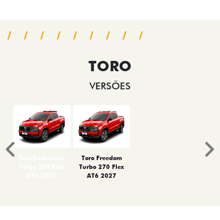
TORO
VERSÕES
Anterior
P
Toro Endurance
Toro Freedom
Turbo 270 Flex
Turbo 270 Flex
AT6 2027
AT6 2027