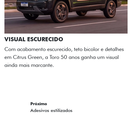
ADESIVOS ESTILIZADOS
Os adesivos aplicados no capô e nas laterais
reforçam a identidade única dessa edição para lá de
comemorativa.
Próximo
Previous
Next
Tecnologia de série
A SUA TORO POR TODOS OS