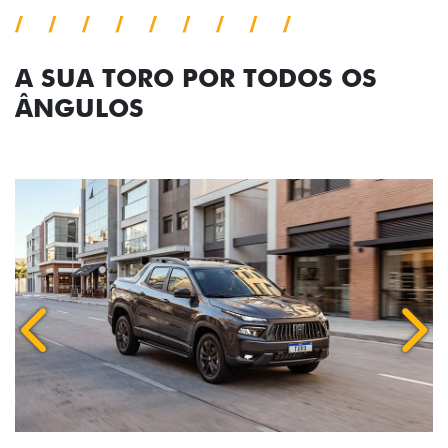
ÂNGULOS
Anterior
Próx