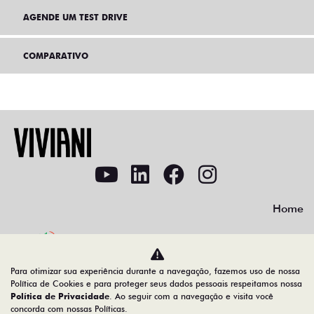
AGENDE UM TEST DRIVE
COMPARATIVO
Home
No trânsito, enxergar o outro salva vidas.
Para otimizar sua experiência durante a navegação, fazemos uso de nossa
Política de Cookies e para proteger seus dados pessoais respeitamos nossa
Política de Privacidade
. Ao seguir com a navegação e visita você
concorda com nossas Políticas.
VIVIANI VEICULOS RIO CLARO LTDA