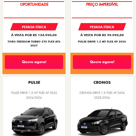
OPORTUNIDADE
PREÇO IMPERDÍVEL
SUPERVALORIZAÇÃO DO USADO
PESSOA FÍSICA
PESSOA FÍSICA
À VISTA POR R$ 134.990,00
À VISTA POR R$ 99.990,00
TORO FREEDOM TURBO 270 FLEX AT6
PULSE DRIVE 1.3 MT FLEX 4P 2026
2027
Quero agora!
Quero agora!
PULSE
CRONOS
PULSE DRIVE 1.3 MT FLEX 4P 2026
CRONOS DRIVE 1.0 FLEX 4P 2026
2026/2026
2025/2026