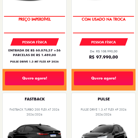
OPORTUNIDADE
SUPER DESCONTO
PREÇO IMPERDÍVEL
COM USADO NA TROCA
PESSOA FÍSICA
PESSOA FÍSICA
ENTRADA DE R$ 60.070,57 +36
De: R$ 108.990,00
PARCELAS DE R$ 1.489,00
R$ 97.990,00
PULSE DRIVE 1.3 MT FLEX 4P 2026
Quero agora!
Quero agora!
FASTBACK
PULSE
FASTBACK TURBO 200 FLEX AT 2026
PULSE DRIVE 1.3 AT FLEX 4P 2026
2026/2026
2026/2026