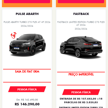
PULSE ABARTH
FASTBACK
PULSE ABARTH TURBO 270 FLEX AT 4P 2026
FASTBACK LIMITED EDITION TURBO 270 FLEX
AT 2026
2026/2026
2026/2026
COM USADO NA TROCA
SAIA DE FIAT 0KM
PREÇO IMPERDÍVEL
OPORTUNIDADE
PESSOA FÍSICA
PESSOA FÍSICA
ENTRADA DE R$ 107.443,00 +18
De: R$ 162.490,00
PARCELAS DE R$ 2.820,83
R$ 146.290,00
FASTBACK LIMITED EDITION TURBO 270