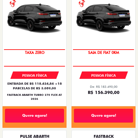
SAIA DE FIAT 0KM
TAXA ZERO
SAIA DE FIAT 0KM
PREÇO IMPERDÍVEL
PESSOA FÍSICA
PESSOA FÍSICA
ENTRADA DE R$ 118.434,84 +18
De: R$ 183.490,00
PARCELAS DE R$ 3.089,00
R$ 156.390,00
FASTBACK ABARTH TURBO 270 FLEX AT
2026
Quero agora!
Quero agora!
PULSE ABARTH
FASTBACK