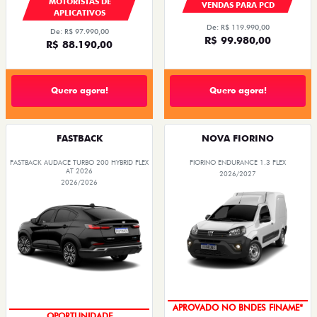
MOTORISTAS DE
VENDAS PARA PCD
APLICATIVOS
De: R$ 119.990,00
De: R$ 97.990,00
R$ 99.980,00
R$ 88.190,00
Quero agora!
Quero agora!
FASTBACK
NOVA FIORINO
FASTBACK AUDACE TURBO 200 HYBRID FLEX
FIORINO ENDURANCE 1.3 FLEX
AT 2026
2026/2027
2026/2026
APROVADO NO BNDES FINAME*
OPORTUNIDADE