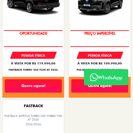
O SUV AUTOMÁTICO MAIS
BARATO DO BRASIL
OPORTUNIDADE
PREÇO IMPERDÍVEL
PESSOA FÍSICA
PESSOA FÍSICA
À VISTA POR R$ 119.990,00
À VISTA POR R$ 109.990,00
FASTBACK TURBO 200 FLEX AT 2026
PULSE DRIVE 1.3 AT FLEX 4P 2026
WhatsApp
Quero agora!
Quero agora!
FASTBACK
FASTBACK IMPETUS TURBO 200 HYBRID FLEX
AT 2026
2026/2026