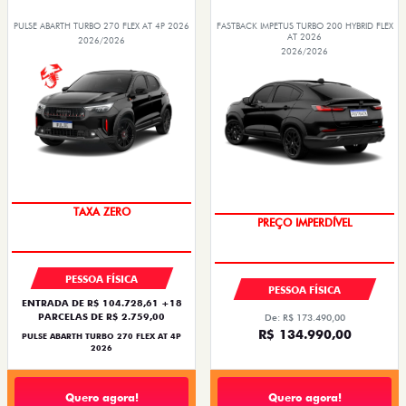
PULSE ABARTH TURBO 270 FLEX AT 4P 2026
FASTBACK IMPETUS TURBO 200 HYBRID FLEX
AT 2026
2026/2026
2026/2026
SAIA DE FIAT 0KM
TAXA ZERO
PREÇO IMPERDÍVEL
OPORTUNIDADE
PESSOA FÍSICA
PESSOA FÍSICA
ENTRADA DE R$ 104.728,61 +18
PARCELAS DE R$ 2.759,00
De: R$ 173.490,00
R$ 134.990,00
PULSE ABARTH TURBO 270 FLEX AT 4P
2026
Quero agora!
Quero agora!