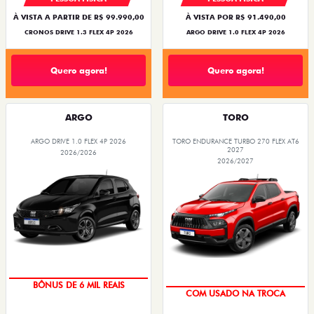
À VISTA A PARTIR DE R$ 99.990,00
À VISTA POR R$ 91.490,00
CRONOS DRIVE 1.3 FLEX 4P 2026
ARGO DRIVE 1.0 FLEX 4P 2026
Quero agora!
Quero agora!
ARGO
TORO
ARGO DRIVE 1.0 FLEX 4P 2026
TORO ENDURANCE TURBO 270 FLEX AT6
2027
2026/2026
2026/2027
TAXA ZERO
OPORTUNIDADE
BÔNUS DE 6 MIL REAIS
COM USADO NA TROCA