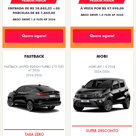
PESSOA FÍSICA
PESSOA FÍSICA
ENTRADA DE R$ 58.843,35 +30
À VISTA POR R$ 97.990,00
PARCELAS DE R$ 1.469,00
ARGO DRIVE 1.0 FLEX 4P 2026
ARGO DRIVE 1.0 FLEX 4P 2026
Quero agora!
Quero agora!
FASTBACK
MOBI
FASTBACK LIMITED EDITION TURBO 270 FLEX
MOBI LIKE 1.0 2026
AT 2026
2026/2026
2026/2026
TAXA ZERO
PREÇO IMPERDÍVEL