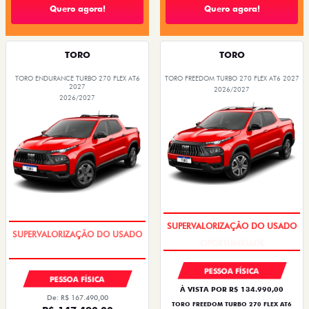
Quero agora!
Quero agora!
TORO
TORO
TORO ENDURANCE TURBO 270 FLEX AT6
TORO FREEDOM TURBO 270 FLEX AT6 2027
2027
2026/2027
2026/2027
OPORTUNIDADE
COM USADO NA TROCA
PESSOA FÍSICA
PESSOA FÍSICA
À VISTA POR R$ 134.990,00
De: R$ 167.490,00
TORO FREEDOM TURBO 270 FLEX AT6