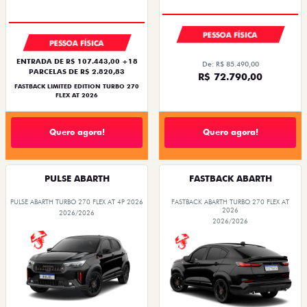
PESSOA FÍSICA
PESSOA FÍSICA
ENTRADA DE R$ 107.443,00 +18
De: R$ 85.490,00
PARCELAS DE R$ 2.820,83
R$ 72.790,00
FASTBACK LIMITED EDITION TURBO 270
FLEX AT 2026
Quero agora!
Quero agora!
PULSE ABARTH
FASTBACK ABARTH
PULSE ABARTH TURBO 270 FLEX AT 4P 2026
FASTBACK ABARTH TURBO 270 FLEX AT
2026
2026/2026
2026/2026