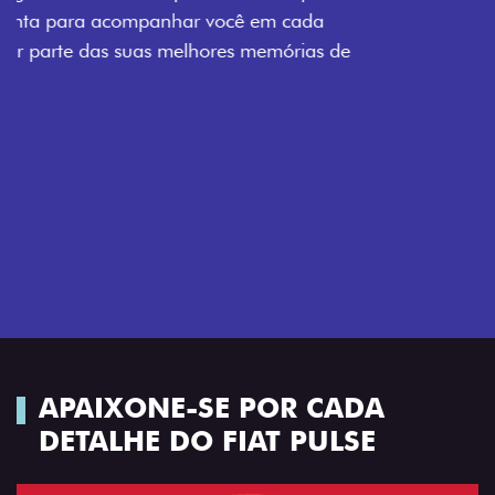
enquanto os detalhes escurecidos, o teto bicolor e as
rodas de liga-leve aro 16” em preto brilhante
completam o visual com ainda mais estilo.
Próximo
Previous
Next
Tecnologia que acompanha o seu ritmo
APAIXONE-SE POR CADA
DETALHE DO FIAT PULSE