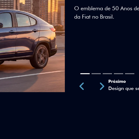
Teto bicolor, adesivos esti
uma identidade visual únic
Próximo
Previous
Next
Teto Panorâm