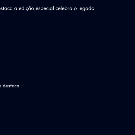
lizados e detalhes em Citrus Green criam
a.
ico