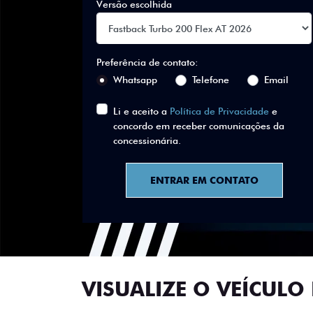
Versão escolhida
Preferência de contato:
Whatsapp
Telefone
Email
Li e aceito a
Política de Privacidade
e
concordo em receber comunicações da
concessionária.
ENTRAR EM CONTATO
VISUALIZE O VEÍCULO 